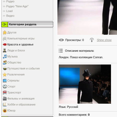
Радио
Радио "New Age"
Load
Видео
Категории раздела
Другое
Компьютерные игры
Просмотры
: 0
Shine show
Красота и здоровье
Люди и блоги
Описание материала
:
Музыка
Лондон. Показ коллекции Conran.
Общество
Путешествия и события
Развлечения
Сериалы
Спорт
Транспорт
Фильмы и анимация
Хобби и образование
Язык
: Русский
Юмор
Всего комментариев
:
0