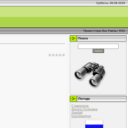
Суббота, 08.08.2026
Приветствую Вас
Гость
|
RSS
Поиск
Погода
Ставрополь
Архипо-Осиповка
Домбай
Екатеринбург