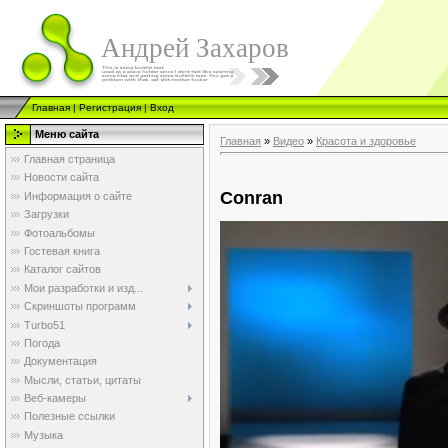
Андрей Захаров
Главная
|
Регистрация
|
Вход
Меню сайта
Главная
»
Видео
»
Красота и здоровье
Главная страница
Новости сайта
Conran
Информация о сайте
Загрузки
Фотоальбомы
Гостевая книга
Каталог сайтов
Мои разработки и изд...
Скриншоты программ
Turbo51
Погода
Документация
Мысли, статьи, цитаты
Веб-камеры
Полезные ссылки
Музыка