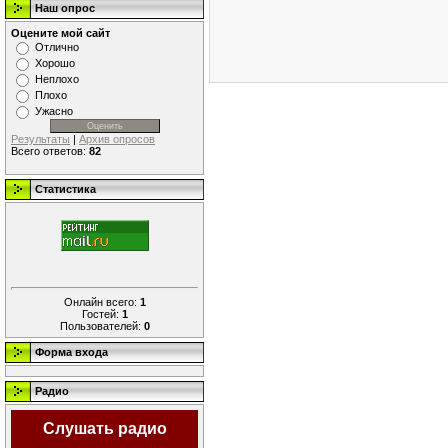
Наш опрос
Оцените мой сайт
Отлично
Хорошо
Неплохо
Плохо
Ужасно
Результаты
|
Архив опросов
Всего ответов:
82
Статистика
Онлайн всего:
1
Гостей:
1
Пользователей:
0
Форма входа
Радио
Слушать радио