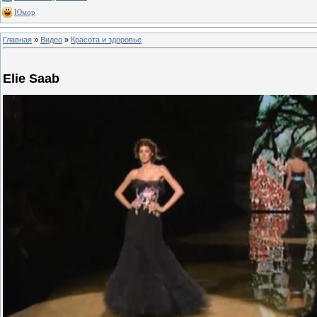
Юмор
Главная
»
Видео
»
Красота и здоровье
Elie Saab