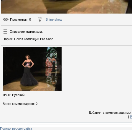
Просмотры
: 0
Shine show
Описание материала
:
Париж. Показ коллекции Elie Saab.
Язык
: Русский
Всего комментариев
:
0
Добавлять комментарии могу
[
Р
Полная версия сайта