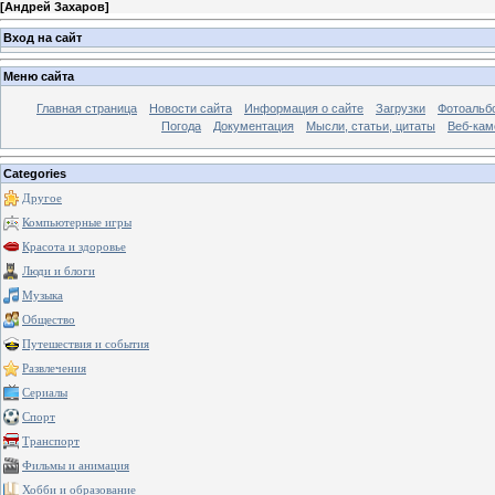
[
Андрей Захаров
]
Вход на сайт
Меню сайта
Главная страница
Новости сайта
Информация о сайте
Загрузки
Фотоальб
Погода
Документация
Мысли, статьи, цитаты
Веб-ка
Categories
Другое
Компьютерные игры
Красота и здоровье
Люди и блоги
Музыка
Общество
Путешествия и события
Развлечения
Сериалы
Спорт
Транспорт
Фильмы и анимация
Хобби и образование