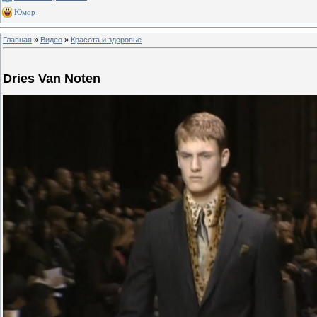
Юмор
Главная
»
Видео
»
Красота и здоровье
Dries Van Noten