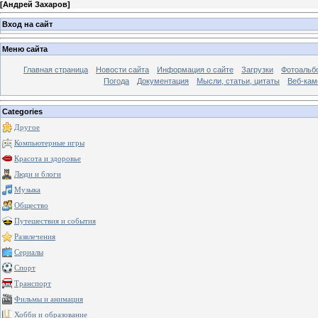
[
Андрей Захаров
]
Вход на сайт
Меню сайта
Главная страница
Новости сайта
Информация о сайте
Загрузки
Фотоальб
Погода
Документация
Мысли, статьи, цитаты
Веб-ка
Categories
Другое
Компьютерные игры
Красота и здоровье
Люди и блоги
Музыка
Общество
Путешествия и события
Развлечения
Сериалы
Спорт
Транспорт
Фильмы и анимация
Хобби и образование