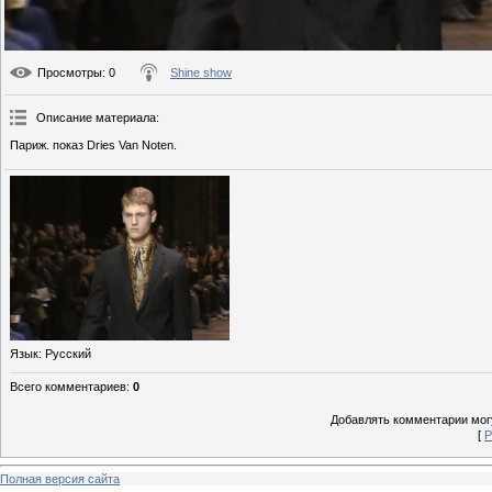
Просмотры
: 0
Shine show
Описание материала
:
Париж. показ Dries Van Noten.
Язык
: Русский
Всего комментариев
:
0
Добавлять комментарии могу
[
Р
Полная версия сайта