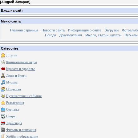
[
Андрей Захаров
]
Вход на сайт
Меню сайта
Главная страница
Новости сайта
Информация о сайте
Загрузки
Фотоальб
Погода
Документация
Мысли, статьи, цитаты
Веб-ка
Categories
Другое
Компьютерные игры
Красота и здоровье
Люди и блоги
Музыка
Общество
Путешествия и события
Развлечения
Сериалы
Спорт
Транспорт
Фильмы и анимация
Хобби и образование