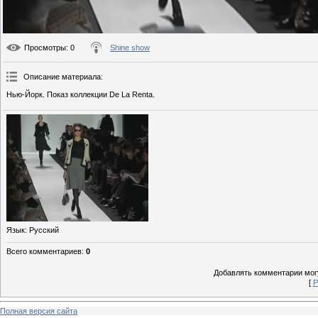
Просмотры
: 0
Shine show
Описание материала
:
Нью-Йорк. Показ коллекции De La Renta.
Язык
: Русский
Всего комментариев
:
0
Добавлять комментарии могу
[
Р
Полная версия сайта