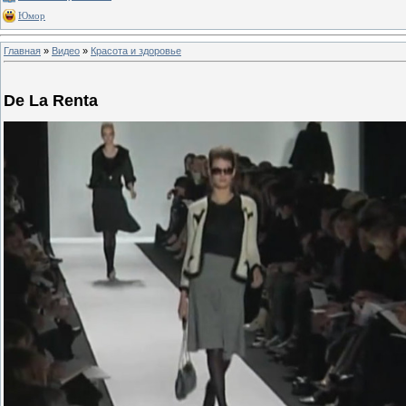
Юмор
Главная
»
Видео
»
Красота и здоровье
De La Renta