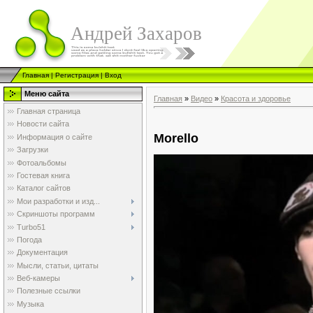
Андрей Захаров
Главная
|
Регистрация
|
Вход
Меню сайта
Главная
»
Видео
»
Красота и здоровье
Главная страница
Новости сайта
Morello
Информация о сайте
Загрузки
Фотоальбомы
Гостевая книга
Каталог сайтов
Мои разработки и изд...
Скриншоты программ
Turbo51
Погода
Документация
Мысли, статьи, цитаты
Веб-камеры
Полезные ссылки
Музыка