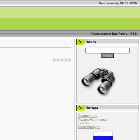
Воскресенье, 09.08.2026
Приветствую Вас
Гость
|
RSS
Поиск
Погода
Ставрополь
Архипо-Осиповка
Домбай
Екатеринбург