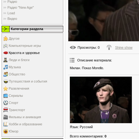
Радио
Радио "New Age"
Load
Видео
Категории раздела
Другое
Компьютерные игры
Просмотры
: 0
Shine show
Красота и здоровье
Люди и блоги
Описание материала
:
Музыка
Милан. Показ Morello.
Общество
Путешествия и события
Развлечения
Сериалы
Спорт
Транспорт
Фильмы и анимация
Хобби и образование
Язык
: Русский
Юмор
Всего комментариев
:
0