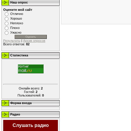
Наш опрос
Оцените мой сайт
Отлично
Хорошо
Неплохо
Плохо
Ужасно
Результаты
|
Архив опросов
Всего ответов:
82
Статистика
Онлайн всего:
2
Гостей:
2
Пользователей:
0
Форма входа
Радио
Слушать радио