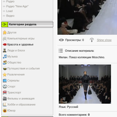
Радио
Радио "New Age"
Load
Видео
Категории раздела
Другое
Компьютерные игры
Просмотры
: 0
Shine show
Красота и здоровье
Люди и блоги
Описание материала
:
Музыка
Милан. Показ коллекции Moschino.
Общество
Путешествия и события
Развлечения
Сериалы
Спорт
Транспорт
Фильмы и анимация
Хобби и образование
Язык
: Русский
Юмор
Всего комментариев
:
0