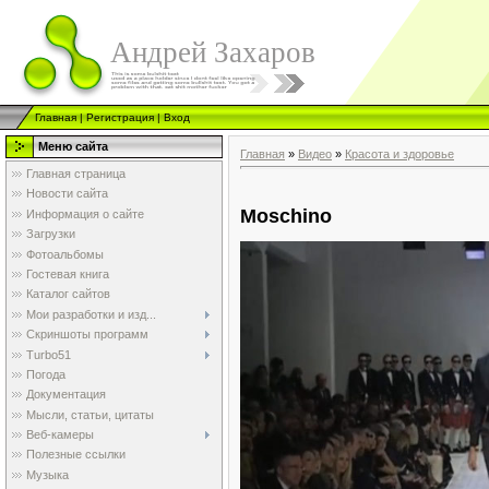
Андрей Захаров
Главная
|
Регистрация
|
Вход
Меню сайта
Главная
»
Видео
»
Красота и здоровье
Главная страница
Новости сайта
Moschino
Информация о сайте
Загрузки
Фотоальбомы
Гостевая книга
Каталог сайтов
Мои разработки и изд...
Скриншоты программ
Turbo51
Погода
Документация
Мысли, статьи, цитаты
Веб-камеры
Полезные ссылки
Музыка