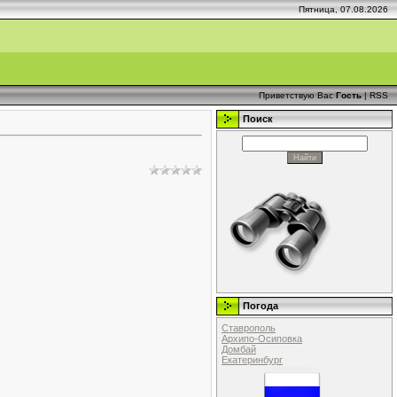
Пятница, 07.08.2026
Приветствую Вас
Гость
|
RSS
Поиск
Погода
Ставрополь
Архипо-Осиповка
Домбай
Екатеринбург