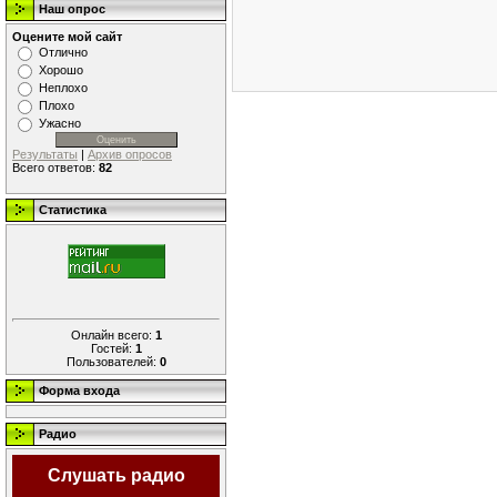
Наш опрос
Оцените мой сайт
Отлично
Хорошо
Неплохо
Плохо
Ужасно
Результаты
|
Архив опросов
Всего ответов:
82
Статистика
Онлайн всего:
1
Гостей:
1
Пользователей:
0
Форма входа
Радио
Слушать радио