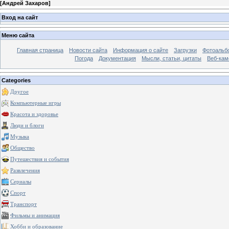
[
Андрей Захаров
]
Вход на сайт
Меню сайта
Главная страница
Новости сайта
Информация о сайте
Загрузки
Фотоальб
Погода
Документация
Мысли, статьи, цитаты
Веб-ка
Categories
Другое
Компьютерные игры
Красота и здоровье
Люди и блоги
Музыка
Общество
Путешествия и события
Развлечения
Сериалы
Спорт
Транспорт
Фильмы и анимация
Хобби и образование