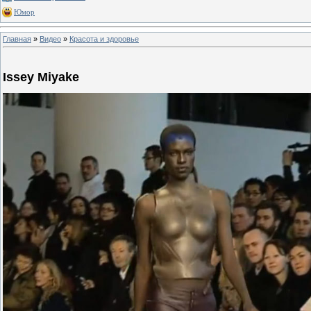
Юмор
Главная
»
Видео
»
Красота и здоровье
Issey Miyake