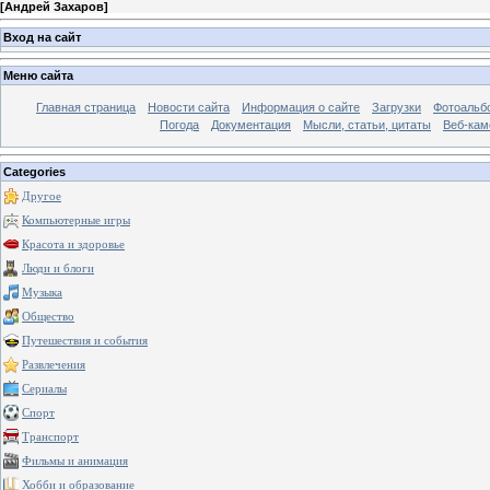
[
Андрей Захаров
]
Вход на сайт
Меню сайта
Главная страница
Новости сайта
Информация о сайте
Загрузки
Фотоальб
Погода
Документация
Мысли, статьи, цитаты
Веб-ка
Categories
Другое
Компьютерные игры
Красота и здоровье
Люди и блоги
Музыка
Общество
Путешествия и события
Развлечения
Сериалы
Спорт
Транспорт
Фильмы и анимация
Хобби и образование