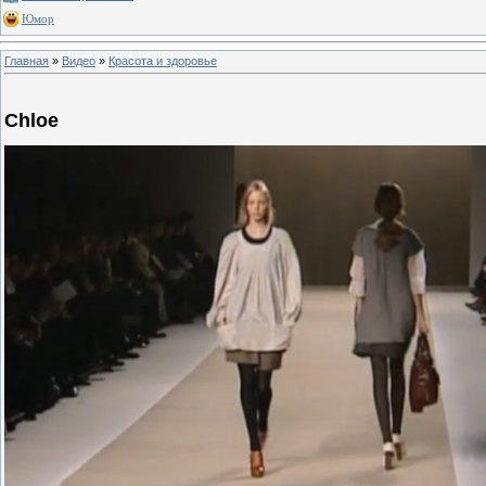
Юмор
Главная
»
Видео
»
Красота и здоровье
Chloe