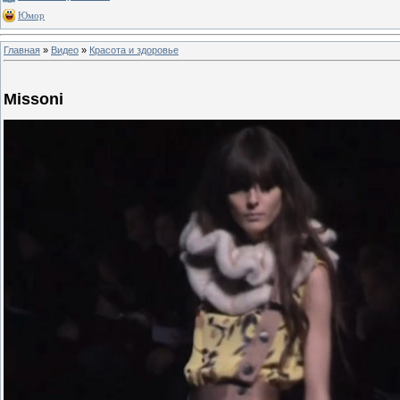
Юмор
Главная
»
Видео
»
Красота и здоровье
Missoni