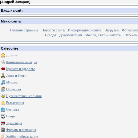
[
Андрей Захаров
]
Вход на сайт
Меню сайта
Главная страница
Новости сайта
Информация о сайте
Загрузки
Фотоальб
Погода
Документация
Мысли, статьи, цитаты
Веб-ка
Categories
Другое
Компьютерные игры
Красота и здоровье
Люди и блоги
Музыка
Общество
Путешествия и события
Развлечения
Сериалы
Спорт
Транспорт
Фильмы и анимация
Хобби и образование