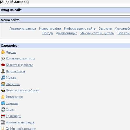
[
Андрей Захаров
]
Вход на сайт
Меню сайта
Главная страница
Новости сайта
Информация о сайте
Загрузки
Фотоальб
Погода
Документация
Мысли, статьи, цитаты
Веб-ка
Categories
Другое
Компьютерные игры
Красота и здоровье
Люди и блоги
Музыка
Общество
Путешествия и события
Развлечения
Сериалы
Спорт
Транспорт
Фильмы и анимация
Хобби и образование