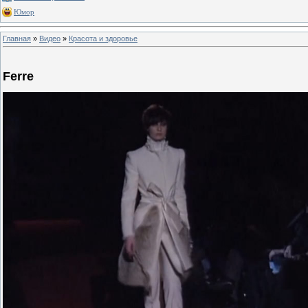
Юмор
Главная
»
Видео
»
Красота и здоровье
Ferre