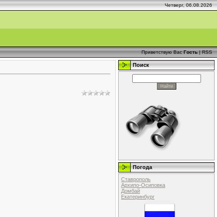
Четверг, 06.08.2026
Приветствую Вас
Гость
|
RSS
Поиск
Погода
Ставрополь
Архипо-Осиповка
Домбай
Екатеринбург