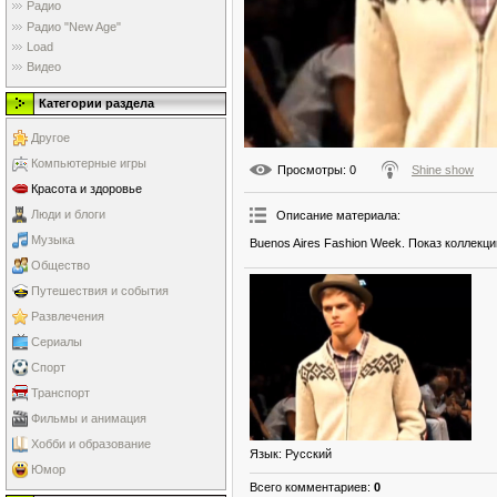
Радио
Радио "New Age"
Load
Видео
Категории раздела
Другое
Компьютерные игры
Просмотры
: 0
Shine show
Красота и здоровье
Люди и блоги
Описание материала
:
Музыка
Buenos Aires Fashion Week. Показ коллекц
Общество
Путешествия и события
Развлечения
Сериалы
Спорт
Транспорт
Фильмы и анимация
Хобби и образование
Язык
: Русский
Юмор
Всего комментариев
:
0