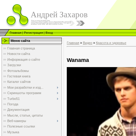
Андрей Захаров
Главная
|
Регистрация
|
Вход
Меню сайта
Главная
»
Видео
»
Красота и здоровье
Главная страница
Новости сайта
Wanama
Информация о сайте
Загрузки
Фотоальбомы
Гостевая книга
Каталог сайтов
Мои разработки и изд...
Скриншоты программ
Turbo51
Погода
Документация
Мысли, статьи, цитаты
Веб-камеры
Полезные ссылки
Музыка