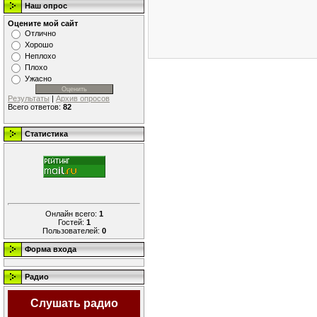
Наш опрос
Оцените мой сайт
Отлично
Хорошо
Неплохо
Плохо
Ужасно
Результаты
|
Архив опросов
Всего ответов:
82
Статистика
Онлайн всего:
1
Гостей:
1
Пользователей:
0
Форма входа
Радио
Слушать радио