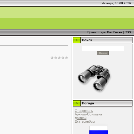
Четверг, 06.08.2026
Приветствую Вас
Гость
|
RSS
Поиск
Погода
Ставрополь
Архипо-Осиповка
Домбай
Екатеринбург