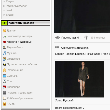
Радио
Радио "New Age"
Load
Видео
Категории раздела
Другое
Компьютерные игры
Просмотры
: 0
Shine show
Красота и здоровье
Люди и блоги
Описание материала
:
Музыка
London Fashion Launch. Показ White Trash Be
Общество
Путешествия и события
Развлечения
Сериалы
Спорт
Транспорт
Фильмы и анимация
Хобби и образование
Язык
: Русский
Юмор
Всего комментариев
:
0