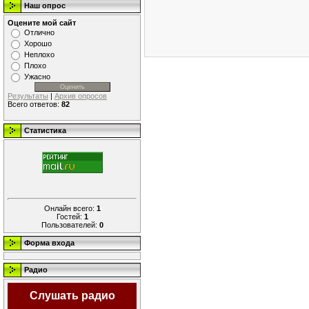
Наш опрос
Оцените мой сайт
Отлично
Хорошо
Неплохо
Плохо
Ужасно
Результаты
|
Архив опросов
Всего ответов:
82
Статистика
Онлайн всего:
1
Гостей:
1
Пользователей:
0
Форма входа
Радио
Слушать радио