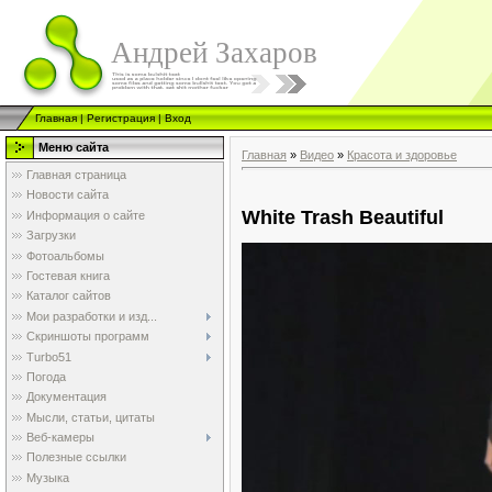
Андрей Захаров
Главная
|
Регистрация
|
Вход
Меню сайта
Главная
»
Видео
»
Красота и здоровье
Главная страница
Новости сайта
White Trash Beautiful
Информация о сайте
Загрузки
Фотоальбомы
Гостевая книга
Каталог сайтов
Мои разработки и изд...
Скриншоты программ
Turbo51
Погода
Документация
Мысли, статьи, цитаты
Веб-камеры
Полезные ссылки
Музыка