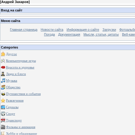
[
Андрей Захаров
]
Вход на сайт
Меню сайта
Главная страница
Новости сайта
Информация о сайте
Загрузки
Фотоальб
Погода
Документация
Мысли, статьи, цитаты
Веб-ка
Categories
Другое
Компьютерные игры
Красота и здоровье
Люди и блоги
Музыка
Общество
Путешествия и события
Развлечения
Сериалы
Спорт
Транспорт
Фильмы и анимация
Хобби и образование