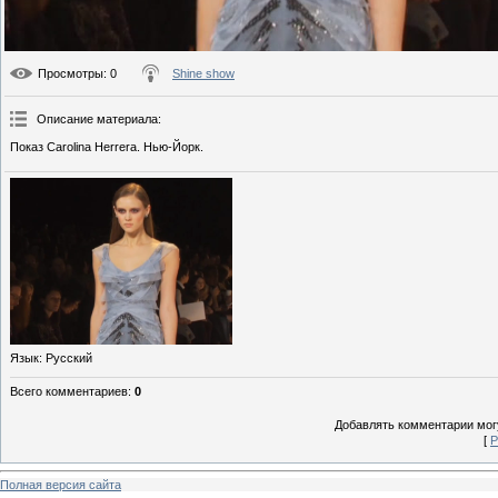
Просмотры
: 0
Shine show
Описание материала
:
Показ Carolina Herrera. Нью-Йорк.
Язык
: Русский
Всего комментариев
:
0
Добавлять комментарии могу
[
Р
Полная версия сайта