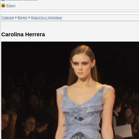
Юмор
Главная
»
Видео
»
Красота и здоровье
Carolina Herrera