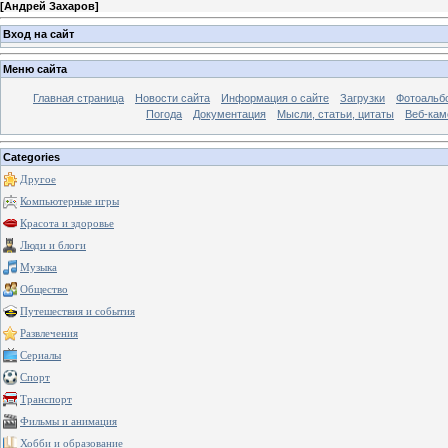
[
Андрей Захаров
]
Вход на сайт
Меню сайта
Главная страница
Новости сайта
Информация о сайте
Загрузки
Фотоальб
Погода
Документация
Мысли, статьи, цитаты
Веб-ка
Categories
Другое
Компьютерные игры
Красота и здоровье
Люди и блоги
Музыка
Общество
Путешествия и события
Развлечения
Сериалы
Спорт
Транспорт
Фильмы и анимация
Хобби и образование