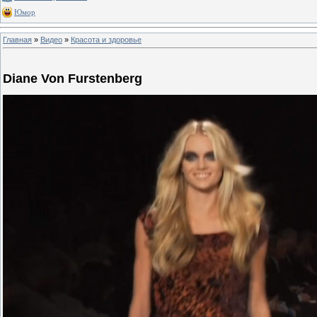
Юмор
Главная
»
Видео
»
Красота и здоровье
Diane Von Furstenberg