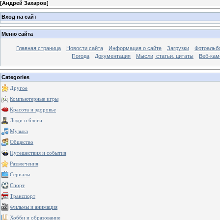
[
Андрей Захаров
]
Вход на сайт
Меню сайта
Главная страница
Новости сайта
Информация о сайте
Загрузки
Фотоальб
Погода
Документация
Мысли, статьи, цитаты
Веб-ка
Categories
Другое
Компьютерные игры
Красота и здоровье
Люди и блоги
Музыка
Общество
Путешествия и события
Развлечения
Сериалы
Спорт
Транспорт
Фильмы и анимация
Хобби и образование