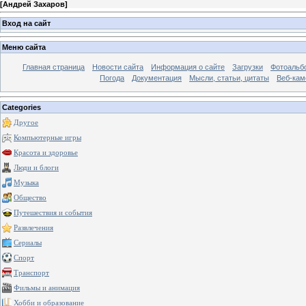
[
Андрей Захаров
]
Вход на сайт
Меню сайта
Главная страница
Новости сайта
Информация о сайте
Загрузки
Фотоальб
Погода
Документация
Мысли, статьи, цитаты
Веб-ка
Categories
Другое
Компьютерные игры
Красота и здоровье
Люди и блоги
Музыка
Общество
Путешествия и события
Развлечения
Сериалы
Спорт
Транспорт
Фильмы и анимация
Хобби и образование