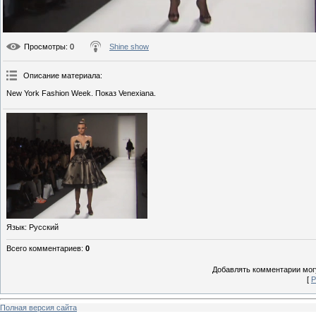
Просмотры
: 0
Shine show
Описание материала
:
New York Fashion Week. Показ Venexiana.
Язык
: Русский
Всего комментариев
:
0
Добавлять комментарии могу
[
Р
Полная версия сайта