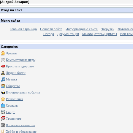
[
Андрей Захаров
]
Вход на сайт
Меню сайта
Главная страница
Новости сайта
Информация о сайте
Загрузки
Фотоальб
Погода
Документация
Мысли, статьи, цитаты
Веб-ка
Categories
Другое
Компьютерные игры
Красота и здоровье
Люди и блоги
Музыка
Общество
Путешествия и события
Развлечения
Сериалы
Спорт
Транспорт
Фильмы и анимация
Хобби и образование