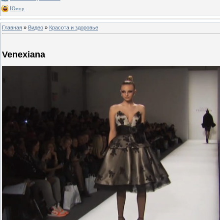
Юмор
Главная
»
Видео
»
Красота и здоровье
Venexiana