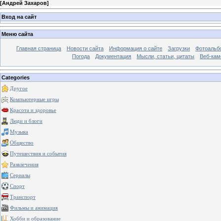
[
Андрей Захаров
]
Вход на сайт
Меню сайта
Главная страница
Новости сайта
Информация о сайте
Загрузки
Фотоальб
Погода
Документация
Мысли, статьи, цитаты
Веб-ка
Categories
Другое
Компьютерные игры
Красота и здоровье
Люди и блоги
Музыка
Общество
Путешествия и события
Развлечения
Сериалы
Спорт
Транспорт
Фильмы и анимация
Хобби и образование