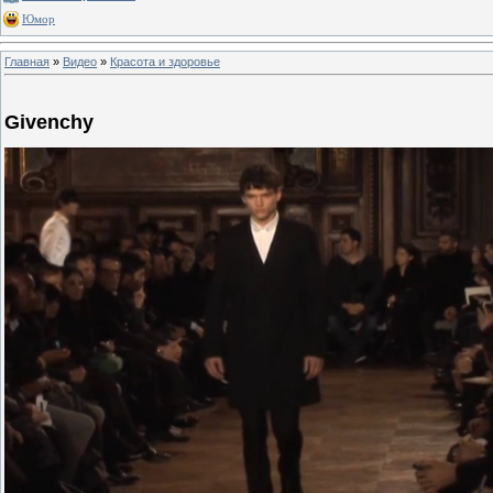
Юмор
Главная
»
Видео
»
Красота и здоровье
Givenchy