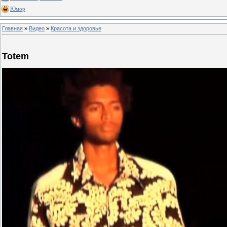
Юмор
Главная
»
Видео
»
Красота и здоровье
Totem