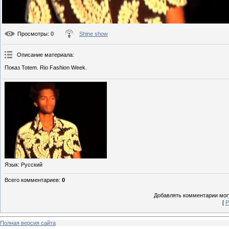
Просмотры
: 0
Shine show
Описание материала
:
Показ Totem. Rio Fashion Week.
Язык
: Русский
Всего комментариев
:
0
Добавлять комментарии могу
[
Р
Полная версия сайта