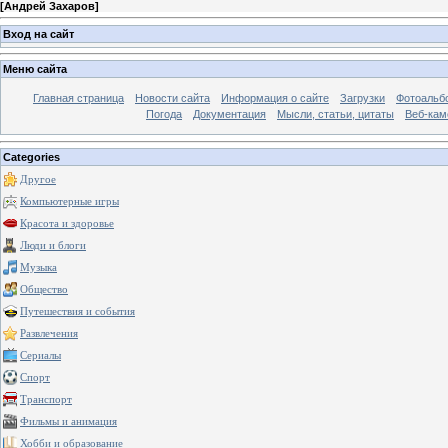
[
Андрей Захаров
]
Вход на сайт
Меню сайта
Главная страница
Новости сайта
Информация о сайте
Загрузки
Фотоальб
Погода
Документация
Мысли, статьи, цитаты
Веб-ка
Categories
Другое
Компьютерные игры
Красота и здоровье
Люди и блоги
Музыка
Общество
Путешествия и события
Развлечения
Сериалы
Спорт
Транспорт
Фильмы и анимация
Хобби и образование