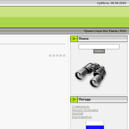
Суббота, 08.08.2026
Приветствую Вас
Гость
|
RSS
Поиск
Погода
Ставрополь
Архипо-Осиповка
Домбай
Екатеринбург