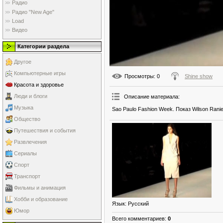
Радио
Радио "New Age"
Load
Видео
Категории раздела
Другое
Компьютерные игры
Просмотры
: 0
Shine show
Красота и здоровье
Люди и блоги
Описание материала
:
Музыка
Sao Paulo Fashion Week. Показ Wilson Ranier
Общество
Путешествия и события
Развлечения
Сериалы
Спорт
Транспорт
Фильмы и анимация
Хобби и образование
Язык
: Русский
Юмор
Всего комментариев
:
0