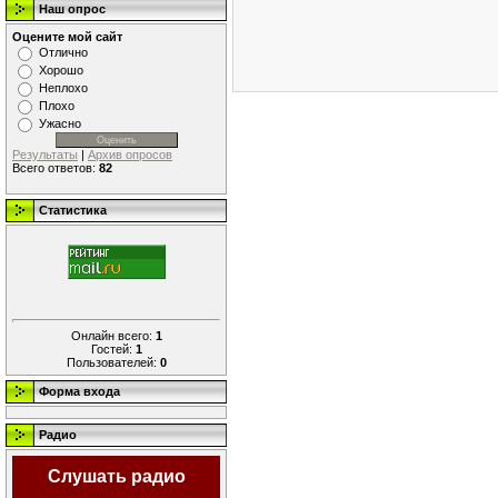
Наш опрос
Оцените мой сайт
Отлично
Хорошо
Неплохо
Плохо
Ужасно
Результаты
|
Архив опросов
Всего ответов:
82
Статистика
Онлайн всего:
1
Гостей:
1
Пользователей:
0
Форма входа
Радио
Слушать радио