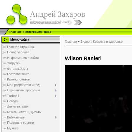
Андрей Захаров
Главная
|
Регистрация
|
Вход
Меню сайта
Главная
»
Видео
»
Красота и здоровье
Главная страница
Новости сайта
Wilson Ranieri
Информация о сайте
Загрузки
Фотоальбомы
Гостевая книга
Каталог сайтов
Мои разработки и изд...
Скриншоты программ
Turbo51
Погода
Документация
Мысли, статьи, цитаты
Веб-камеры
Полезные ссылки
Музыка