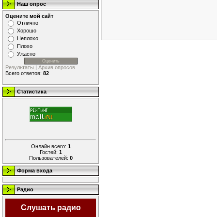
Наш опрос
Оцените мой сайт
Отлично
Хорошо
Неплохо
Плохо
Ужасно
Результаты
|
Архив опросов
Всего ответов:
82
Статистика
Онлайн всего:
1
Гостей:
1
Пользователей:
0
Форма входа
Радио
Слушать радио