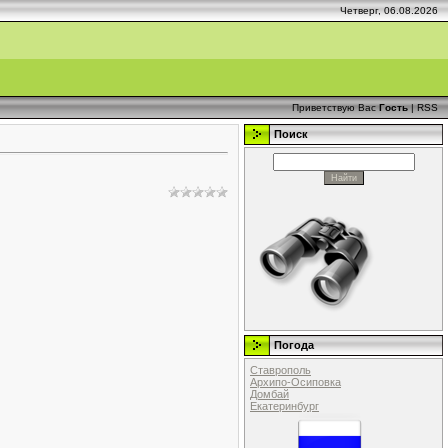
Четверг, 06.08.2026
Приветствую Вас
Гость
|
RSS
Поиск
Погода
Ставрополь
Архипо-Осиповка
Домбай
Екатеринбург