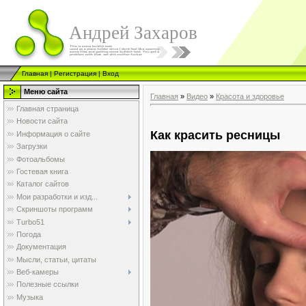
Андрей Захаров
Главная
|
Регистрация
|
Вход
Меню сайта
Главная
»
Видео
»
Красота и здоровье
Главная страница
Новости сайта
Как красить ресницы
Информация о сайте
Загрузки
Фотоальбомы
Гостевая книга
Каталог сайтов
Мои разработки и изд...
Скриншоты программ
Turbo51
Погода
Документация
Мысли, статьи, цитаты
Веб-камеры
Полезные ссылки
Музыка