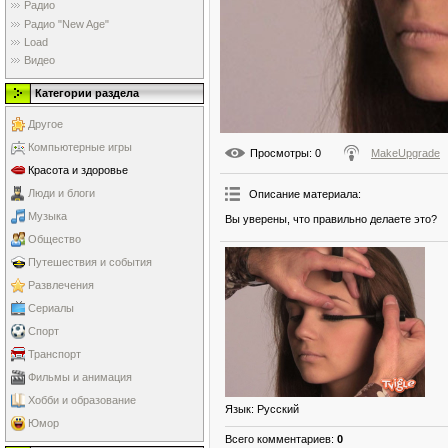
Радио
Радио "New Age"
Load
Видео
Категории раздела
Другое
Компьютерные игры
Просмотры
: 0
MakeUpgrade
Красота и здоровье
Люди и блоги
Описание материала
:
Музыка
Вы уверены, что правильно делаете это?
Общество
Путешествия и события
Развлечения
Сериалы
Спорт
Транспорт
Фильмы и анимация
Хобби и образование
Язык
: Русский
Юмор
Всего комментариев
:
0