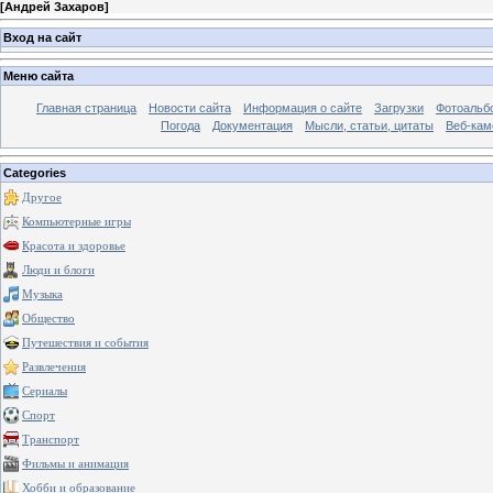
[
Андрей Захаров
]
Вход на сайт
Меню сайта
Главная страница
Новости сайта
Информация о сайте
Загрузки
Фотоальб
Погода
Документация
Мысли, статьи, цитаты
Веб-ка
Categories
Другое
Компьютерные игры
Красота и здоровье
Люди и блоги
Музыка
Общество
Путешествия и события
Развлечения
Сериалы
Спорт
Транспорт
Фильмы и анимация
Хобби и образование