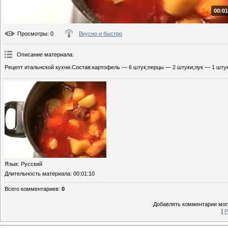
00:01
Просмотры
: 0
Вкусно и быстро
Описание материала
:
Рецепт итальнской кухни.Состав:картофель — 6 штук;перцы — 2 штуки;лук — 1 штука
Язык
: Русский
Длительность материала
: 00:01:10
Всего комментариев
:
0
Добавлять комментарии могу
[
Р