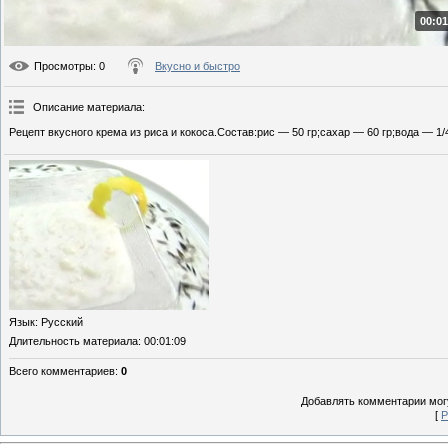
00:01
Просмотры
: 0
Вкусно и быстро
Описание материала
:
Рецепт вкусного крема из риса и кокоса.Состав:рис — 50 гр;сахар — 60 гр;вода — 1
Язык
: Русский
Длительность материала
: 00:01:09
Всего комментариев
:
0
Добавлять комментарии могу
[
Р