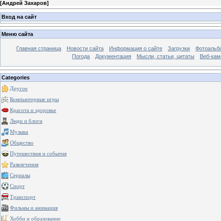
[
Андрей Захаров
]
Вход на сайт
Меню сайта
Главная страница
Новости сайта
Информация о сайте
Загрузки
Фотоальб
Погода
Документация
Мысли, статьи, цитаты
Веб-ка
Categories
Другое
Компьютерные игры
Красота и здоровье
Люди и блоги
Музыка
Общество
Путешествия и события
Развлечения
Сериалы
Спорт
Транспорт
Фильмы и анимация
Хобби и образование