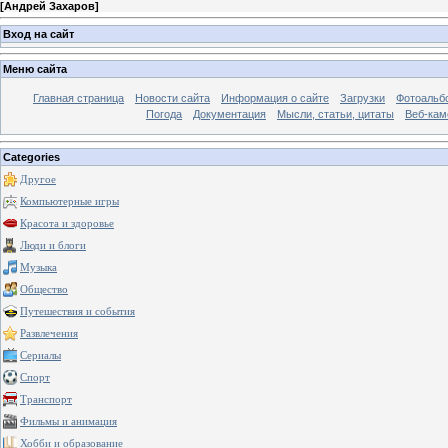
[
Андрей Захаров
]
Вход на сайт
Меню сайта
Главная страница
Новости сайта
Информация о сайте
Загрузки
Фотоальб
Погода
Документация
Мысли, статьи, цитаты
Веб-ка
Categories
Другое
Компьютерные игры
Красота и здоровье
Люди и блоги
Музыка
Общество
Путешествия и события
Развлечения
Сериалы
Спорт
Транспорт
Фильмы и анимация
Хобби и образование