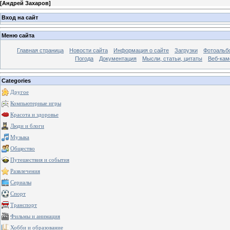
[
Андрей Захаров
]
Вход на сайт
Меню сайта
Главная страница
Новости сайта
Информация о сайте
Загрузки
Фотоальб
Погода
Документация
Мысли, статьи, цитаты
Веб-ка
Categories
Другое
Компьютерные игры
Красота и здоровье
Люди и блоги
Музыка
Общество
Путешествия и события
Развлечения
Сериалы
Спорт
Транспорт
Фильмы и анимация
Хобби и образование