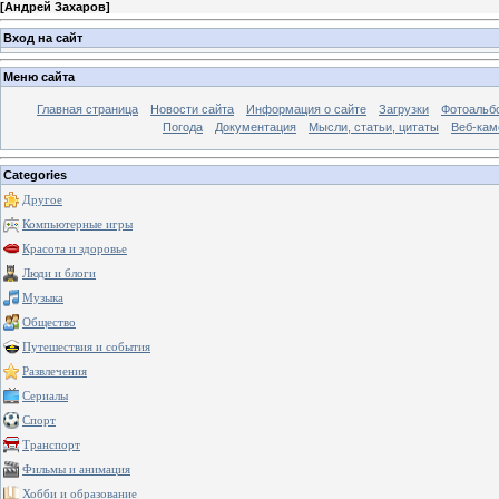
[
Андрей Захаров
]
Вход на сайт
Меню сайта
Главная страница
Новости сайта
Информация о сайте
Загрузки
Фотоальб
Погода
Документация
Мысли, статьи, цитаты
Веб-ка
Categories
Другое
Компьютерные игры
Красота и здоровье
Люди и блоги
Музыка
Общество
Путешествия и события
Развлечения
Сериалы
Спорт
Транспорт
Фильмы и анимация
Хобби и образование