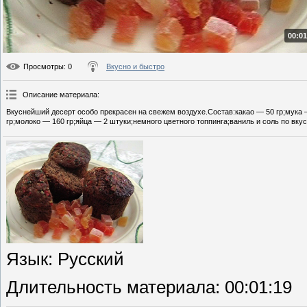
00:01
Просмотры
: 0
Вкусно и быстро
Описание материала
:
Вкуснейший десерт особо прекрасен на свежем воздухе.Состав:какао — 50 гр;мука 
гр;молоко — 160 гр;яйца — 2 штуки;немного цветного топпинга;ваниль и соль по вкус
Язык
: Русский
Длительность материала
: 00:01:19