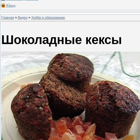
Юмор
Главная
»
Видео
»
Хобби и образование
Шоколадные кексы