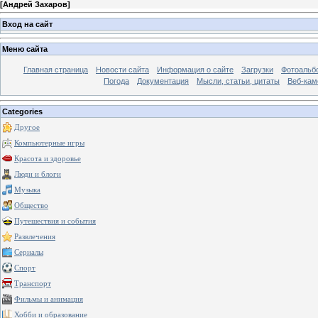
[
Андрей Захаров
]
Вход на сайт
Меню сайта
Главная страница
Новости сайта
Информация о сайте
Загрузки
Фотоальб
Погода
Документация
Мысли, статьи, цитаты
Веб-ка
Categories
Другое
Компьютерные игры
Красота и здоровье
Люди и блоги
Музыка
Общество
Путешествия и события
Развлечения
Сериалы
Спорт
Транспорт
Фильмы и анимация
Хобби и образование