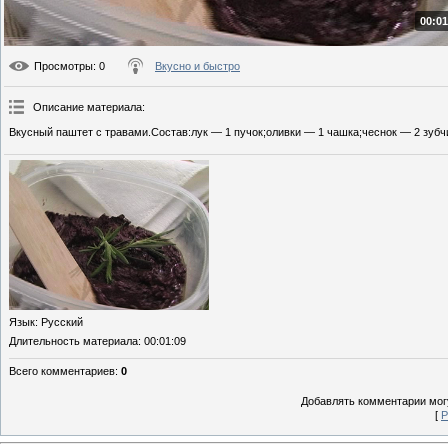
00:01
Просмотры
: 0
Вкусно и быстро
Описание материала
:
Вкусный паштет с травами.Состав:лук — 1 пучок;оливки — 1 чашка;чеснок — 2 зубчи
Язык
: Русский
Длительность материала
: 00:01:09
Всего комментариев
:
0
Добавлять комментарии могу
[
Р