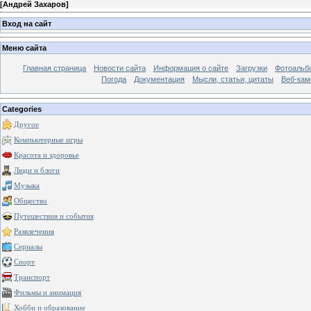
[
Андрей Захаров
]
Вход на сайт
Меню сайта
Главная страница
Новости сайта
Информация о сайте
Загрузки
Фотоальб
Погода
Документация
Мысли, статьи, цитаты
Веб-ка
Categories
Другое
Компьютерные игры
Красота и здоровье
Люди и блоги
Музыка
Общество
Путешествия и события
Развлечения
Сериалы
Спорт
Транспорт
Фильмы и анимация
Хобби и образование