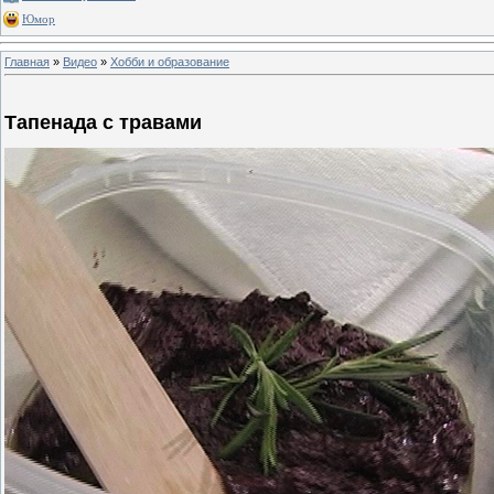
Юмор
Главная
»
Видео
»
Хобби и образование
Тапенада с травами