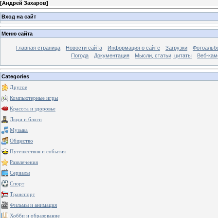
[
Андрей Захаров
]
Вход на сайт
Меню сайта
Главная страница
Новости сайта
Информация о сайте
Загрузки
Фотоальб
Погода
Документация
Мысли, статьи, цитаты
Веб-ка
Categories
Другое
Компьютерные игры
Красота и здоровье
Люди и блоги
Музыка
Общество
Путешествия и события
Развлечения
Сериалы
Спорт
Транспорт
Фильмы и анимация
Хобби и образование