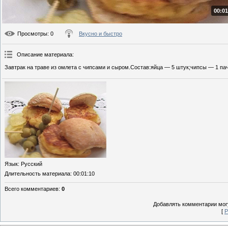
00:01
Просмотры
: 0
Вкусно и быстро
Описание материала
:
Завтрак на траве из омлета с чипсами и сыром.Состав:яйца — 5 штук;чипсы — 1 пач
Язык
: Русский
Длительность материала
: 00:01:10
Всего комментариев
:
0
Добавлять комментарии могу
[
Р