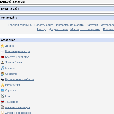
[
Андрей Захаров
]
Вход на сайт
Меню сайта
Главная страница
Новости сайта
Информация о сайте
Загрузки
Фотоальб
Погода
Документация
Мысли, статьи, цитаты
Веб-ка
Categories
Другое
Компьютерные игры
Красота и здоровье
Люди и блоги
Музыка
Общество
Путешествия и события
Развлечения
Сериалы
Спорт
Транспорт
Фильмы и анимация
Хобби и образование