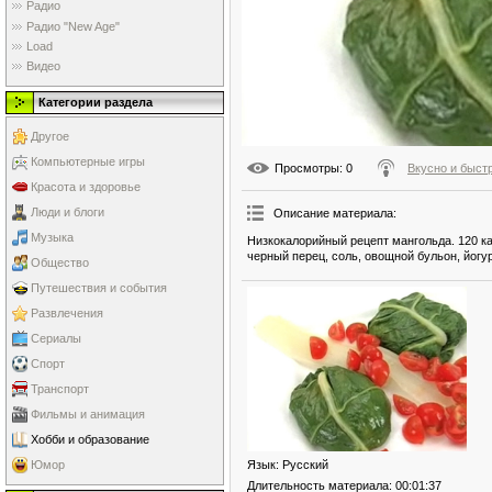
Радио
Радио "New Age"
Load
Видео
Категории раздела
Другое
Компьютерные игры
Просмотры
: 0
Вкусно и быст
Красота и здоровье
Люди и блоги
Описание материала
:
Музыка
Низкокалорийный рецепт мангольда. 120 к
черный перец, соль, овощной бульон, йогур
Общество
Путешествия и события
Развлечения
Сериалы
Спорт
Транспорт
Фильмы и анимация
Хобби и образование
Язык
: Русский
Юмор
Длительность материала
: 00:01:37