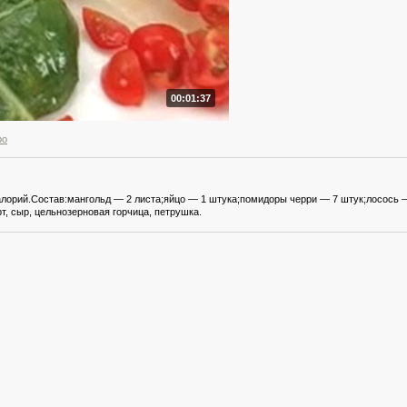
00:01:37
ро
алорий.Состав:мангольд — 2 листа;яйцо — 1 штука;помидоры черри — 7 штук;лосось —
т, сыр, цельнозерновая горчица, петрушка.