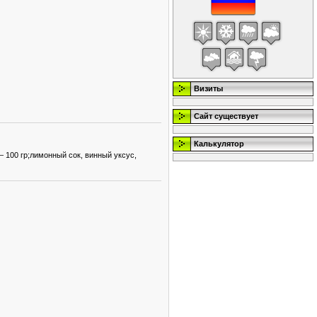
Визиты
Сайт существует
Калькулятор
 100 гр;лимонный сок, винный уксус,