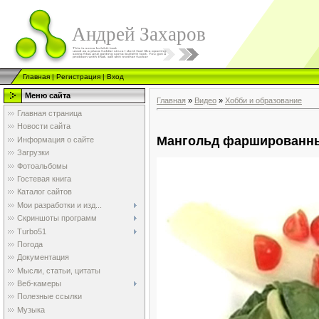
Андрей Захаров
Главная
|
Регистрация
|
Вход
Меню сайта
Главная
»
Видео
»
Хобби и образование
Главная страница
Новости сайта
Мангольд фаршированн
Информация о сайте
Загрузки
Фотоальбомы
Гостевая книга
Каталог сайтов
Мои разработки и изд...
Скриншоты программ
Turbo51
Погода
Документация
Мысли, статьи, цитаты
Веб-камеры
Полезные ссылки
Музыка