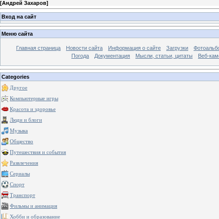
[
Андрей Захаров
]
Вход на сайт
Меню сайта
Главная страница
Новости сайта
Информация о сайте
Загрузки
Фотоальб
Погода
Документация
Мысли, статьи, цитаты
Веб-ка
Categories
Другое
Компьютерные игры
Красота и здоровье
Люди и блоги
Музыка
Общество
Путешествия и события
Развлечения
Сериалы
Спорт
Транспорт
Фильмы и анимация
Хобби и образование