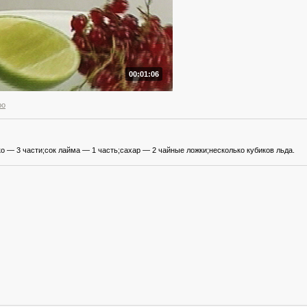
00:01:06
ро
о — 3 части;сок лайма — 1 часть;сахар — 2 чайные ложки;несколько кубиков льда.