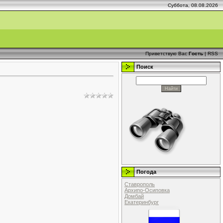
Суббота, 08.08.2026
Приветствую Вас
Гость
|
RSS
Поиск
Погода
Ставрополь
Архипо-Осиповка
Домбай
Екатеринбург