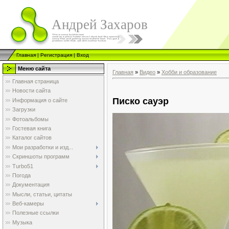
Андрей Захаров
Главная
|
Регистрация
|
Вход
Меню сайта
Главная
»
Видео
»
Хобби и образование
Главная страница
Новости сайта
Писко сауэр
Информация о сайте
Загрузки
Фотоальбомы
Гостевая книга
Каталог сайтов
Мои разработки и изд...
Скриншоты программ
Turbo51
Погода
Документация
Мысли, статьи, цитаты
Веб-камеры
Полезные ссылки
Музыка