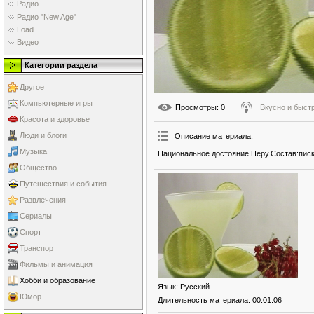
Радио
Радио "New Age"
Load
Видео
Категории раздела
Другое
Компьютерные игры
Просмотры
: 0
Вкусно и быст
Красота и здоровье
Люди и блоги
Описание материала
:
Музыка
Национальное достояние Перу.Состав:писк
Общество
Путешествия и события
Развлечения
Сериалы
Спорт
Транспорт
Фильмы и анимация
Хобби и образование
Язык
: Русский
Юмор
Длительность материала
: 00:01:06