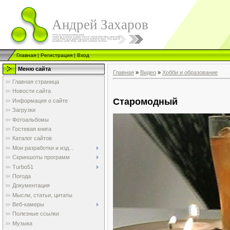
Андрей Захаров
Главная
|
Регистрация
|
Вход
Меню сайта
Главная
»
Видео
»
Хобби и образование
Главная страница
Новости сайта
Старомодный
Информация о сайте
Загрузки
Фотоальбомы
Гостевая книга
Каталог сайтов
Мои разработки и изд...
Скриншоты программ
Turbo51
Погода
Документация
Мысли, статьи, цитаты
Веб-камеры
Полезные ссылки
Музыка