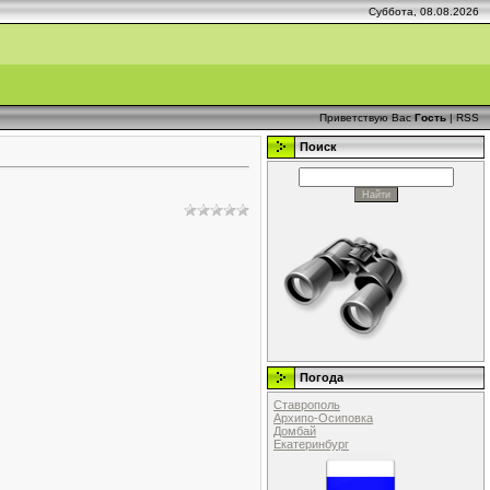
Суббота, 08.08.2026
Приветствую Вас
Гость
|
RSS
Поиск
Погода
Ставрополь
Архипо-Осиповка
Домбай
Екатеринбург