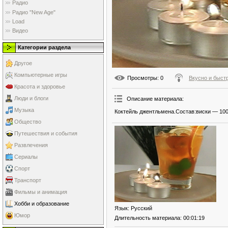
Радио
Радио "New Age"
Load
Видео
Категории раздела
Другое
Компьютерные игры
Просмотры
: 0
Вкусно и быст
Красота и здоровье
Люди и блоги
Описание материала
:
Музыка
Коктейль джентльмена.Состав:виски — 100 
Общество
Путешествия и события
Развлечения
Сериалы
Спорт
Транспорт
Фильмы и анимация
Хобби и образование
Язык
: Русский
Юмор
Длительность материала
: 00:01:19