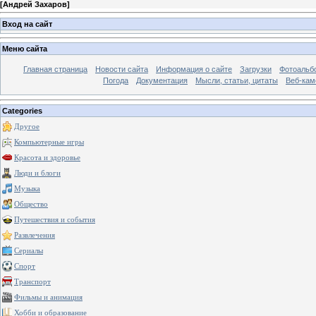
[
Андрей Захаров
]
Вход на сайт
Меню сайта
Главная страница
Новости сайта
Информация о сайте
Загрузки
Фотоальб
Погода
Документация
Мысли, статьи, цитаты
Веб-ка
Categories
Другое
Компьютерные игры
Красота и здоровье
Люди и блоги
Музыка
Общество
Путешествия и события
Развлечения
Сериалы
Спорт
Транспорт
Фильмы и анимация
Хобби и образование