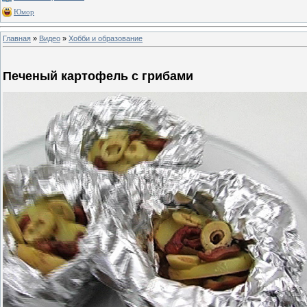
Юмор
Главная
»
Видео
»
Хобби и образование
Печеный картофель с грибами