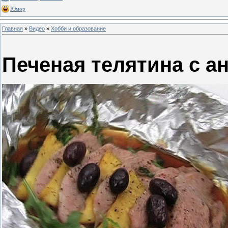
Юмор
Главная
»
Видео
»
Хобби и образование
Печеная телятина с а