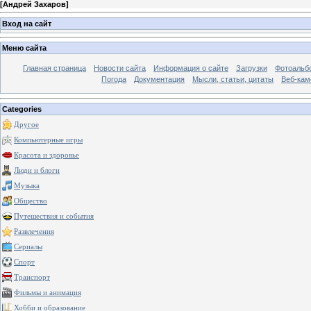
[
Андрей Захаров
]
Вход на сайт
Меню сайта
Главная страница
Новости сайта
Информация о сайте
Загрузки
Фотоальб
Погода
Документация
Мысли, статьи, цитаты
Веб-ка
Categories
Другое
Компьютерные игры
Красота и здоровье
Люди и блоги
Музыка
Общество
Путешествия и события
Развлечения
Сериалы
Спорт
Транспорт
Фильмы и анимация
Хобби и образование