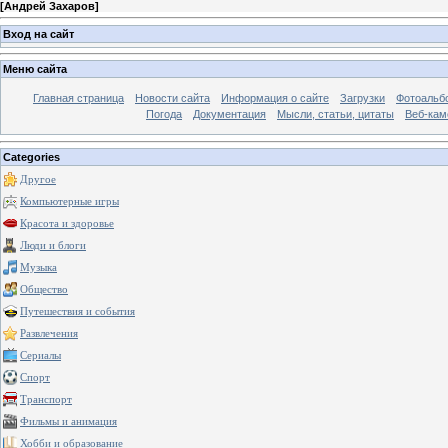
[
Андрей Захаров
]
Вход на сайт
Меню сайта
Главная страница
Новости сайта
Информация о сайте
Загрузки
Фотоальб
Погода
Документация
Мысли, статьи, цитаты
Веб-ка
Categories
Другое
Компьютерные игры
Красота и здоровье
Люди и блоги
Музыка
Общество
Путешествия и события
Развлечения
Сериалы
Спорт
Транспорт
Фильмы и анимация
Хобби и образование