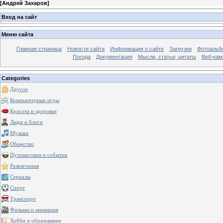
[
Андрей Захаров
]
Вход на сайт
Меню сайта
Главная страница
Новости сайта
Информация о сайте
Загрузки
Фотоальб
Погода
Документация
Мысли, статьи, цитаты
Веб-ка
Categories
Другое
Компьютерные игры
Красота и здоровье
Люди и блоги
Музыка
Общество
Путешествия и события
Развлечения
Сериалы
Спорт
Транспорт
Фильмы и анимация
Хобби и образование