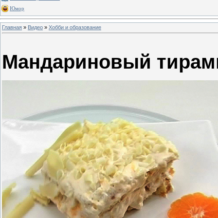
Юмор
Главная
»
Видео
»
Хобби и образование
Мандариновый тирам