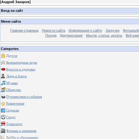
[
Андрей Захаров
]
Вход на сайт
Меню сайта
Главная страница
Новости сайта
Информация о сайте
Загрузки
Фотоальб
Погода
Документация
Мысли, статьи, цитаты
Веб-ка
Categories
Другое
Компьютерные игры
Красота и здоровье
Люди и блоги
Музыка
Общество
Путешествия и события
Развлечения
Сериалы
Спорт
Транспорт
Фильмы и анимация
Хобби и образование