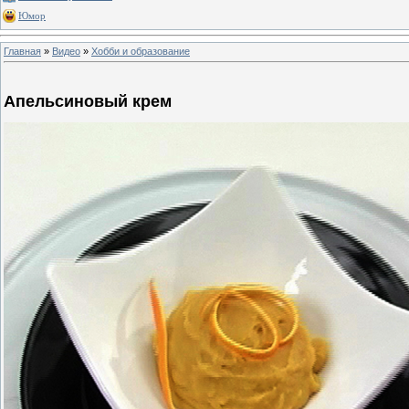
Юмор
Главная
»
Видео
»
Хобби и образование
Апельсиновый крем