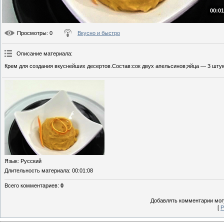
00:01
Просмотры
: 0
Вкусно и быстро
Описание материала
:
Крем для создания вкуснейших десертов.Состав:сок двух апельсинов;яйца — 3 штук
Язык
: Русский
Длительность материала
: 00:01:08
Всего комментариев
:
0
Добавлять комментарии могу
[
Р