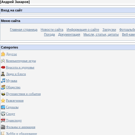
[
Андрей Захаров
]
Вход на сайт
Меню сайта
Главная страница
Новости сайта
Информация о сайте
Загрузки
Фотоальб
Погода
Документация
Мысли, статьи, цитаты
Веб-ка
Categories
Другое
Компьютерные игры
Красота и здоровье
Люди и блоги
Музыка
Общество
Путешествия и события
Развлечения
Сериалы
Спорт
Транспорт
Фильмы и анимация
Хобби и образование