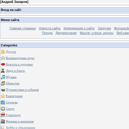
[
Андрей Захаров
]
Вход на сайт
Меню сайта
Главная страница
Новости сайта
Информация о сайте
Загрузки
Фотоальб
Погода
Документация
Мысли, статьи, цитаты
Веб-ка
Categories
Другое
Компьютерные игры
Красота и здоровье
Люди и блоги
Музыка
Общество
Путешествия и события
Развлечения
Сериалы
Спорт
Транспорт
Фильмы и анимация
Хобби и образование