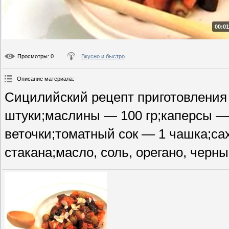
00:01
Просмотры
: 0
Вкусно и быстро
Описание материала
:
Сицилийский рецепт приготовления
штуки;маслины — 100 гр;каперсы —
веточки;томатный сок — 1 чашка;сах
стакана;масло, соль, орегано, черны