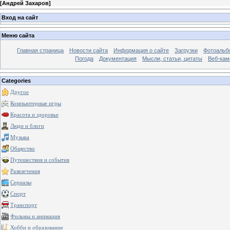
[
Андрей Захаров
]
Вход на сайт
Меню сайта
Главная страница
Новости сайта
Информация о сайте
Загрузки
Фотоальб
Погода
Документация
Мысли, статьи, цитаты
Веб-ка
Categories
Другое
Компьютерные игры
Красота и здоровье
Люди и блоги
Музыка
Общество
Путешествия и события
Развлечения
Сериалы
Спорт
Транспорт
Фильмы и анимация
Хобби и образование