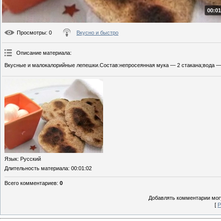
00:01
Просмотры
: 0
Вкусно и быстро
Описание материала
:
Вкусные и малокалорийные лепешки.Состав:непросеянная мука — 2 стакана;вода — 
Язык
: Русский
Длительность материала
: 00:01:02
Всего комментариев
:
0
Добавлять комментарии могу
[
Р