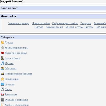
[
Андрей Захаров
]
Вход на сайт
Меню сайта
Главная страница
Новости сайта
Информация о сайте
Загрузки
Фотоальб
Погода
Документация
Мысли, статьи, цитаты
Веб-ка
Categories
Другое
Компьютерные игры
Красота и здоровье
Люди и блоги
Музыка
Общество
Путешествия и события
Развлечения
Сериалы
Спорт
Транспорт
Фильмы и анимация
Хобби и образование