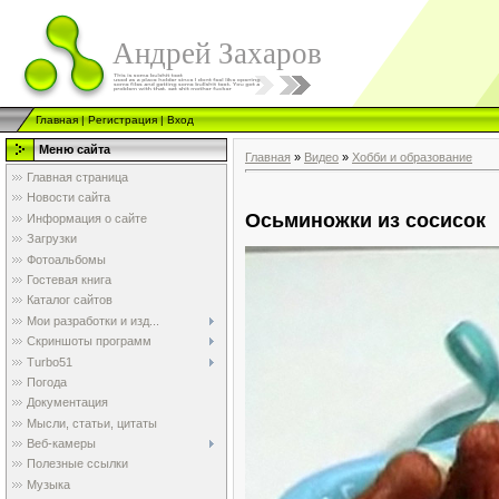
Андрей Захаров
Главная
|
Регистрация
|
Вход
Меню сайта
Главная
»
Видео
»
Хобби и образование
Главная страница
Новости сайта
Осьминожки из сосисок
Информация о сайте
Загрузки
Фотоальбомы
Гостевая книга
Каталог сайтов
Мои разработки и изд...
Скриншоты программ
Turbo51
Погода
Документация
Мысли, статьи, цитаты
Веб-камеры
Полезные ссылки
Музыка