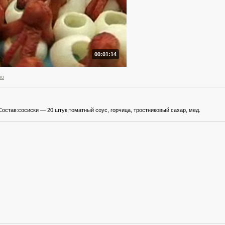
00:01:14
ро
остав:сосиски — 20 штук;томатный соус, горчица, тростниковый сахар, мед.