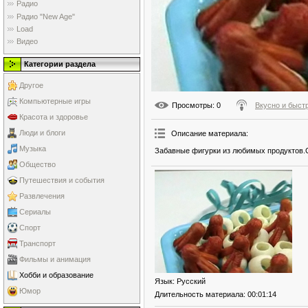
Радио
Радио "New Age"
Load
Видео
Категории раздела
Другое
Компьютерные игры
Просмотры
: 0
Вкусно и быст
Красота и здоровье
Люди и блоги
Описание материала
:
Музыка
Забавные фигурки из любимых продуктов.С
Общество
Путешествия и события
Развлечения
Сериалы
Спорт
Транспорт
Фильмы и анимация
Хобби и образование
Язык
: Русский
Юмор
Длительность материала
: 00:01:14