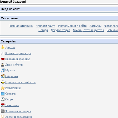
[
Андрей Захаров
]
Вход на сайт
Меню сайта
Главная страница
Новости сайта
Информация о сайте
Загрузки
Фотоальб
Погода
Документация
Мысли, статьи, цитаты
Веб-ка
Categories
Другое
Компьютерные игры
Красота и здоровье
Люди и блоги
Музыка
Общество
Путешествия и события
Развлечения
Сериалы
Спорт
Транспорт
Фильмы и анимация
Хобби и образование