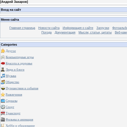
[
Андрей Захаров
]
Вход на сайт
Меню сайта
Главная страница
Новости сайта
Информация о сайте
Загрузки
Фотоальб
Погода
Документация
Мысли, статьи, цитаты
Веб-ка
Categories
Другое
Компьютерные игры
Красота и здоровье
Люди и блоги
Музыка
Общество
Путешествия и события
Развлечения
Сериалы
Спорт
Транспорт
Фильмы и анимация
Хобби и образование