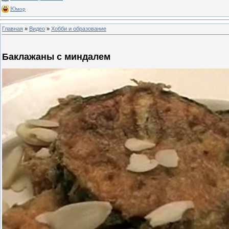
Юмор
Главная
»
Видео
»
Хобби и образование
Баклажаны с миндалем