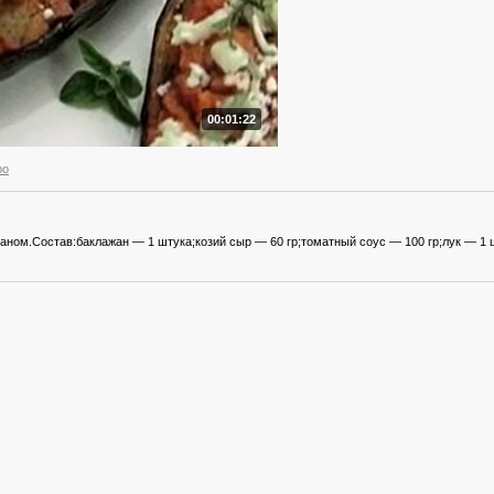
00:01:22
ро
ном.Состав:баклажан — 1 штука;козий сыр — 60 гр;томатный соус — 100 гр;лук — 1 ш