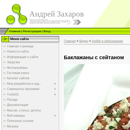
Андрей Захаров
Главная
|
Регистрация
|
Вход
Меню сайта
Главная
»
Видео
»
Хобби и образование
Главная страница
Новости сайта
Баклажаны с сейтаном
Информация о сайте
Загрузки
Фотоальбомы
Гостевая книга
Каталог сайтов
Мои разработки и изд...
Скриншоты программ
Turbo51
Погода
Документация
Мысли, статьи, цитаты
Веб-камеры
Полезные ссылки
Музыка