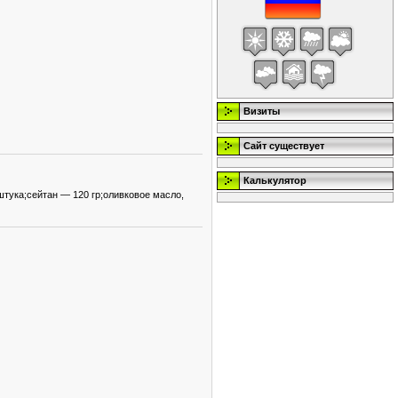
Визиты
Сайт существует
Калькулятор
тука;сейтан — 120 гр;оливковое масло,