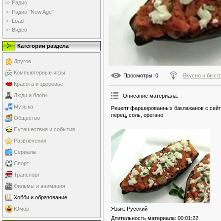
Радио
Радио "New Age"
Load
Видео
Категории раздела
Другое
Компьютерные игры
Просмотры
: 0
Вкусно и быст
Красота и здоровье
Люди и блоги
Описание материала
:
Музыка
Рецепт фаршированных баклажанов с сейта
перец, соль, орегано.
Общество
Путешествия и события
Развлечения
Сериалы
Спорт
Транспорт
Фильмы и анимация
Хобби и образование
Язык
: Русский
Юмор
Длительность материала
: 00:01:22