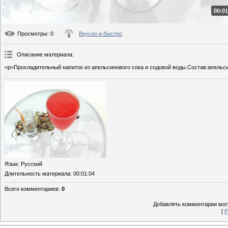
00:01
Просмотры
: 0
Вкусно и быстро
Описание материала
:
<p>Прохладительный напиток из апельсинового сока и содовой воды.Состав:апельси
Язык
: Русский
Длительность материала
: 00:01:04
Всего комментариев
:
0
Добавлять комментарии могу
[
Р