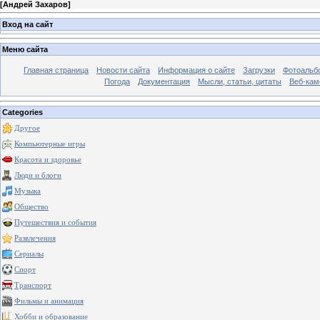
[
Андрей Захаров
]
Вход на сайт
Меню сайта
Главная страница
Новости сайта
Информация о сайте
Загрузки
Фотоальб
Погода
Документация
Мысли, статьи, цитаты
Веб-ка
Categories
Другое
Компьютерные игры
Красота и здоровье
Люди и блоги
Музыка
Общество
Путешествия и события
Развлечения
Сериалы
Спорт
Транспорт
Фильмы и анимация
Хобби и образование