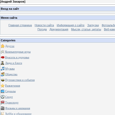
[
Андрей Захаров
]
Вход на сайт
Меню сайта
Главная страница
Новости сайта
Информация о сайте
Загрузки
Фотоальб
Погода
Документация
Мысли, статьи, цитаты
Веб-ка
Categories
Другое
Компьютерные игры
Красота и здоровье
Люди и блоги
Музыка
Общество
Путешествия и события
Развлечения
Сериалы
Спорт
Транспорт
Фильмы и анимация
Хобби и образование