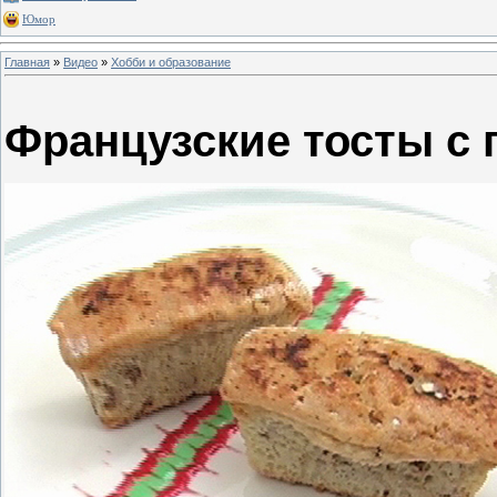
Юмор
Главная
»
Видео
»
Хобби и образование
Французские тосты с 