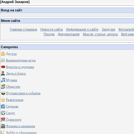
[
Андрей Захаров
]
Вход на сайт
Меню сайта
Главная страница
Новости сайта
Информация о сайте
Загрузки
Фотоальб
Погода
Документация
Мысли, статьи, цитаты
Веб-ка
Categories
Другое
Компьютерные игры
Красота и здоровье
Люди и блоги
Музыка
Общество
Путешествия и события
Развлечения
Сериалы
Спорт
Транспорт
Фильмы и анимация
Хобби и образование