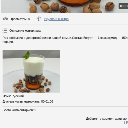
00:01
Просмотры
: 0
Вкусно и быстро
Описание материала
:
Разнообразие в десертной жизни вашей семьи.Состав:йогурт — 1 стакан;мед — 150 
порция.
Язык
: Русский
Длительность материала
: 00:01:06
Всего комментариев
:
0
Добавлять комментарии могу
[
Р